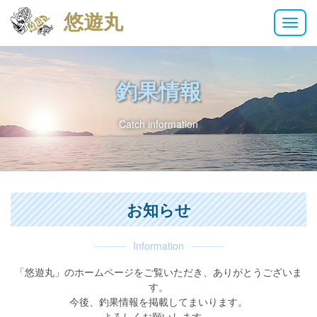
悠遊丸
M
e
n
u
釣果情報
Catch information
お知らせ
Information
「悠遊丸」のホームページをご覧いただき、ありがとうございま
す。
今後、釣果情報を掲載してまいります。
よろしくお願いします。