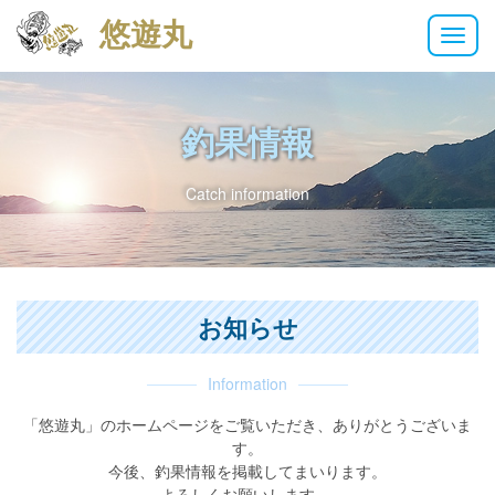
悠遊丸
M
e
n
u
釣果情報
Catch information
お知らせ
Information
「悠遊丸」のホームページをご覧いただき、ありがとうございま
す。
今後、釣果情報を掲載してまいります。
よろしくお願いします。