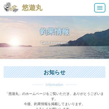
悠遊丸
M
e
n
u
釣果情報
Catch information
お知らせ
Information
「悠遊丸」のホームページをご覧いただき、ありがとうございま
す。
今後、釣果情報を掲載してまいります。
よろしくお願いします。